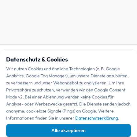
Datenschutz & Cookies
Wir nutzen Cookies und ähnliche Technologien (z. B. Google
Analytics, Google Tag Manager), um unsere Dienste anzubieten,
zu verbessern und unser Webangebot zu analysieren. Um Ihre
Privatsphäre zu schützen, verwenden wir den Google Consent
Mode v2. Bei einer Ablehnung werden keine Cookies für
Analyse- oder Werbezwecke gesetzt. Die Dienste senden jedoch
anonyme, cookielose Signale (Pings) an Google. Weitere
Informationen finden Sie in unserer
Datenschutzerklärung
.
Essenziell
Unternehmen
Externe Medien
Alle akzeptieren
Marketing & Statistik
Technisch notwendige Cookies und Dienste, die für den
Ermöglicht das Laden von externen Inhalten, wie z. B.